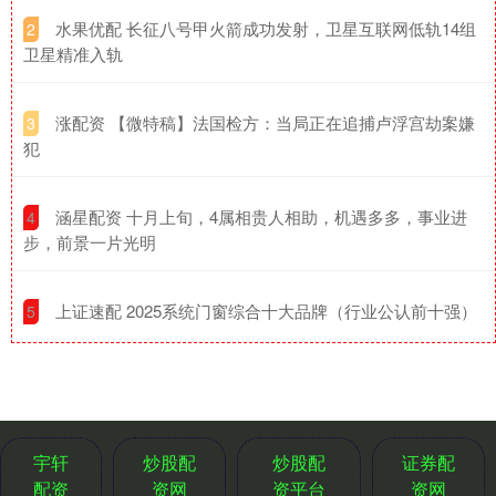
​水果优配 长征八号甲火箭成功发射，卫星互联网低轨14组
2
卫星精准入轨
​涨配资 【微特稿】法国检方：当局正在追捕卢浮宫劫案嫌
3
犯
​涵星配资 十月上旬，4属相贵人相助，机遇多多，事业进
4
步，前景一片光明
​上证速配 2025系统门窗综合十大品牌（行业公认前十强）
5
宇轩
炒股配
炒股配
证券配
配资
资网
资平台
资网