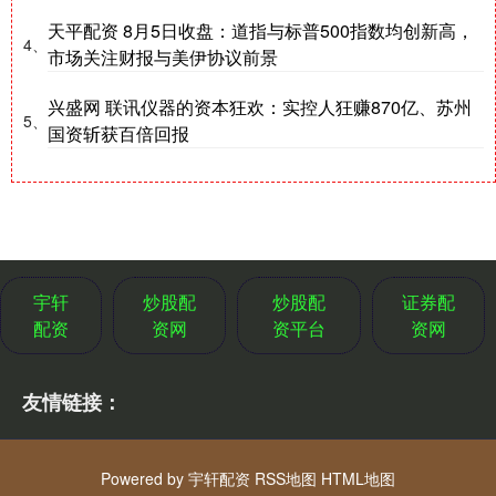
天平配资 8月5日收盘：道指与标普500指数均创新高，
4、
市场关注财报与美伊协议前景
兴盛网 联讯仪器的资本狂欢：实控人狂赚870亿、苏州
5、
国资斩获百倍回报
宇轩
炒股配
炒股配
证券配
配资
资网
资平台
资网
友情链接：
Powered by
宇轩配资
RSS地图
HTML地图