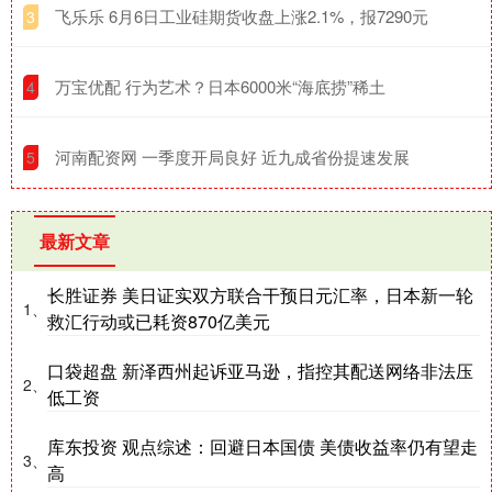
​飞乐乐 6月6日工业硅期货收盘上涨2.1%，报7290元
3
​万宝优配 行为艺术？日本6000米“海底捞”稀土
4
​河南配资网 一季度开局良好 近九成省份提速发展
5
最新文章
长胜证券 美日证实双方联合干预日元汇率，日本新一轮
1、
救汇行动或已耗资870亿美元
口袋超盘 新泽西州起诉亚马逊，指控其配送网络非法压
2、
低工资
库东投资 观点综述：回避日本国债 美债收益率仍有望走
3、
高