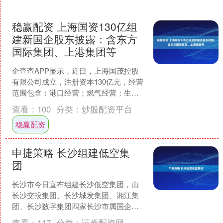
稳赢配资 上海国资130亿组
建新国企股东披露：含东方
国际集团、上港集团等
企查查APP显示，近日，上海国茂控股
有限公司成立，注册资本130亿元，经营
范围包含：港口经营；燃气经营；生物
质燃气生产和供应；互联网信息服务
查看：
100
分类：
炒股配资平台
等。企查查股权穿透显....
稳赢配资
申捷策略 长沙组建低空集
团
长沙市今日宣布组建长沙低空集团，由
长沙交投集团、长沙城发集团、湘江集
团、长沙数字集团四家长沙市属国企共
同出资，注册资本2亿元。未来申捷策
查看：
117
分类：
证券配资网