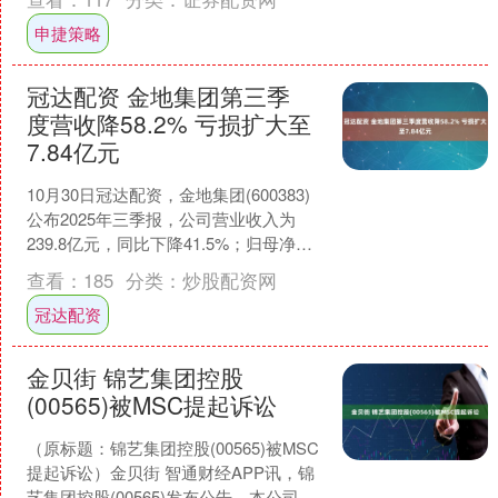
略，长沙低空集团将加快低....
申捷策略
冠达配资 金地集团第三季
度营收降58.2% 亏损扩大至
7.84亿元
10月30日冠达配资，金地集团(600383)
公布2025年三季报，公司营业收入为
239.8亿元，同比下降41.5%；归母净利
润自去年同期亏损34.1亿元变为亏....
查看：
185
分类：
炒股配资网
冠达配资
金贝街 锦艺集团控股
(00565)被MSC提起诉讼
（原标题：锦艺集团控股(00565)被MSC
提起诉讼）金贝街 智通财经APP讯，锦
艺集团控股(00565)发布公告，本公司分