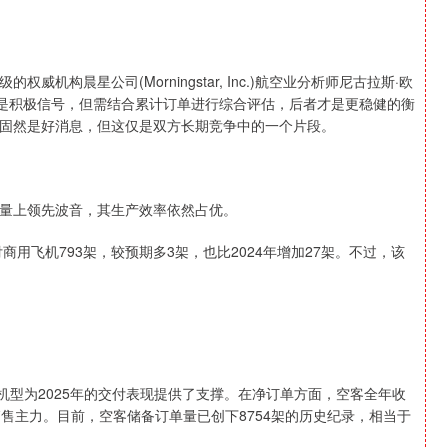
构晨星公司(Morningstar, Inc.)航空业分析师尼古拉斯·欧
对波音而言是积极信号，但需结合累计订单进行综合评估，后者才是更稳健的衡
固然是好消息，但这仅是双方长期竞争中的一个片段。
量上领先波音，其生产效率依然占优。
商用飞机793架，较预期多3架，也比2024年增加27架。不过，该
50等机型为2025年的交付表现提供了支撑。在净订单方面，空客全年收
占据销售主力。目前，空客储备订单量已创下8754架的历史纪录，相当于