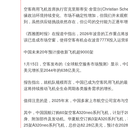
空客商用飞机首席执行官克里斯蒂安·舍雷尔(Christian S
缘政治环境持续变化、市场不确定性增加，但我们并未观察
到，虽然供应链挑战依然存在，但公司的交付能力正逐年增
《西雅图时报》在报道中指出，2026年波音的工作重点将放
误已造成市场空窗，使得空客有机会在波音777X投入运营前
中国未来20年预计接收新飞机超9000架
1月15日，空客发布的《全球航空服务市场预测》显示，中国
美元增长至2044年的638亿美元。
报告指出，就机队规模而言，中国已成为空客民用飞机的最大
这将持续推动飞机全生命周期各类服务需求的增长。
值得注意的是，2025年末，中国多家上市航空公司宣布与
其中，中国国航订购60架空客A320neo系列飞机，计划于2
身、附加部件及发动机。华夏航空订购3架A320系列飞机，
25架A320neo系列飞机，总价达82.28亿美元，预计在20