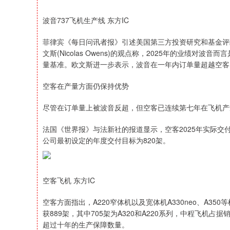
波音737飞机生产线 东方IC
菲律宾《每日问讯者报》引述美国第三方投资研究和基金评级的权威机
文斯(Nicolas Owens)的观点称，2025年的业绩
量基准。欧文斯进一步表示，波音在一年内订单量超越空客
空客在产量方面仍保持优势
尽管在订单量上被波音反超，但空客已连续第七年在飞机产
法国《世界报》与法新社的报道显示，空客2025年实际交付
公司最初设定的年度交付目标为820架。
空客飞机 东方IC
空客方面指出，A220窄体机以及宽体机A330neo、A3
获889架，其中705架为A320和A220系列，中程飞机
超过十年的生产保障数量。