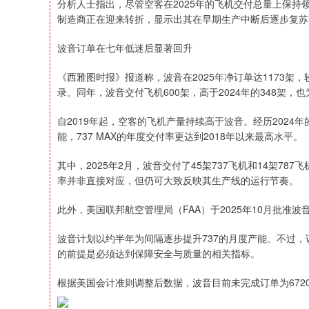
分析人士指出，尽管空客在2025年的飞机交付总量上保
制造商正在迎来转折，显示出其在早期生产中断后逐步复苏
波音订单在七年低迷后显著回升
《西雅图时报》报道称，波音在2025年净订单达1173架，
录。同年，波音交付飞机600架，高于2024年的348架，
自2019年起，空客的飞机产量持续高于波音。经历2024年的
能，737 MAX的年度交付率更达到2018年以来最高水平。
其中，2025年2月，波音交付了45架737飞机和14架7
率并非直接对应，但仍可大致反映其生产线的运行节奏。
此外，美国联邦航空管理局（FAA）于2025年10月批准波音7
波音计划以约半年为间隔逐步提升737的月度产能。不过，该公司
的前提是必须达到保障安全与质量的相关指标。
根据美国会计准则调整后数据，波音目前未完成订单为6720