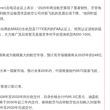
cherer)在电话会议上表示：“2025年商业航空展现了显著韧性。尽管地
到航空运输需求及航空公司对新飞机的意愿出现下降。”他同时提
强。
在两款MAX衍生机型及777X系列的FAA认证上。然而认证进程的延
，大力推广其目前暂无直接竞争对手的宽体机型A350-1000。
将成为规模最大的航空市场，预计其市场规模将从2025年的248亿
单一国家市场。预计未来20年内，中国将接收约9570架新飞机，
空客签订新订单。
028年至2032年间分批交付，目录价格合计约95.3亿美元，涵盖机
将于2030年起三年内交付。春秋航空与吉祥航空也分别购入30架和
28年至2032年完成交付。