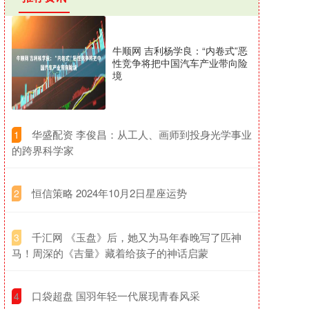
牛顺网 吉利杨学良：“内卷式”恶
性竞争将把中国汽车产业带向险
境
​华盛配资 李俊昌：从工人、画师到投身光学事业
1
的跨界科学家
​恒信策略 2024年10月2日星座运势
2
​千汇网 《玉盘》后，她又为马年春晚写了匹神
3
马！周深的《吉量》藏着给孩子的神话启蒙
​口袋超盘 国羽年轻一代展现青春风采
4