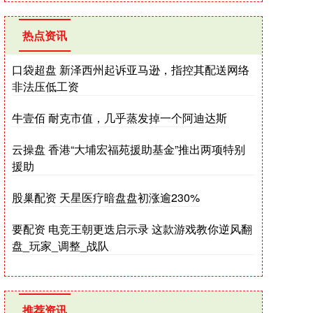
热点资讯
口袋超盘 新泽西州起诉亚马逊，指控其配送网络
非法压低工资
牛壹佰 耐克市值，几乎蒸发掉一个阿迪达斯
云操盘 香港“大埔宏福苑援助基金”推出两项特别
援助
股巢配资 天星医疗暗盘盘初涨逾230%
要配资 电竞王朝更迭启示录 这款游戏教你逆风翻
盘_玩家_调整_战队
推荐资讯