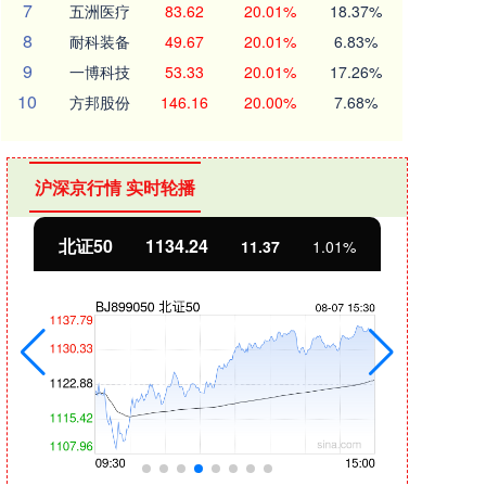
7
五洲医疗
83.62
20.01%
18.37%
8
耐科装备
49.67
20.01%
6.83%
9
一博科技
53.33
20.01%
17.26%
10
方邦股份
146.16
20.00%
7.68%
沪深京行情 实时轮播
北证50
1134.24
创业
11.37
1.01%