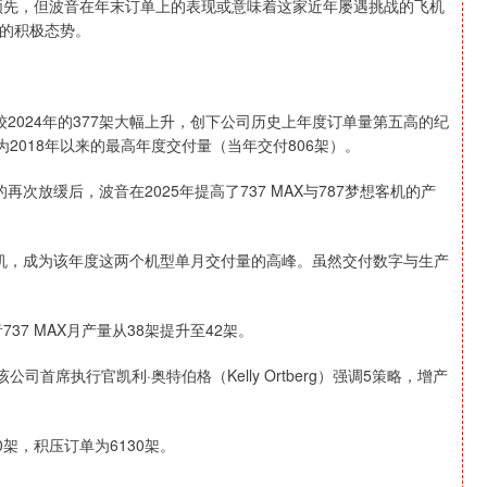
持领先，但波音在年末订单上的表现或意味着这家近年屡遇挑战的飞机
的积极态势。
较2024年的377架大幅上升，创下公司历史上年度订单量第五高的纪
也为2018年以来的最高年度交付量（当年交付806架）。
再次放缓后，波音在2025年提高了737 MAX与787梦想客机的产
87飞机，成为该年度这两个机型单月交付量的高峰。虽然交付数字与生产
37 MAX月产量从38架提升至42架。
首席执行官凯利·奥特伯格（Kelly Ortberg）强调5策略，增产
架，积压订单为6130架。