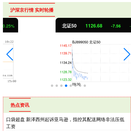
沪深京行情 实时轮播
北证50
1126.68
-7.56
-0.67%
热点资讯
口袋超盘 新泽西州起诉亚马逊，指控其配送网络非法压低
工资