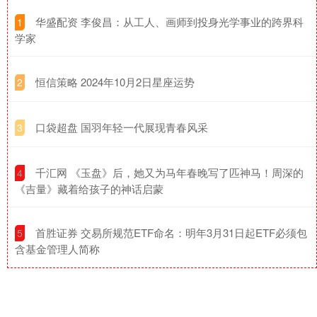
​华盛配资 李俊昌：从工人、画师到投身光学事业的跨界科
1
学家
​恒信策略 2024年10月2日星座运势
2
​口袋超盘 国羽年轻一代展现青春风采
3
​千汇网 《玉盘》后，她又为马年春晚写了匹神马！周深的
4
《吉量》藏着给孩子的神话启蒙
​首胜证券 交易所规范ETF命名：明年3月31日起ETF必须包
5
含基金管理人简称