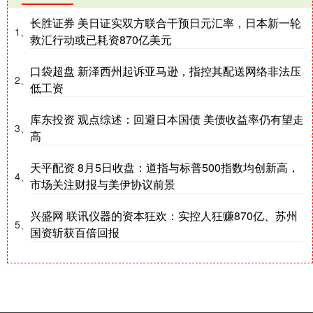
长胜证券 美日证实双方联合干预日元汇率，日本新一轮
1、
救汇行动或已耗资870亿美元
口袋超盘 新泽西州起诉亚马逊，指控其配送网络非法压
2、
低工资
库东投资 观点综述：回避日本国债 美债收益率仍有望走
3、
高
天平配资 8月5日收盘：道指与标普500指数均创新高，
4、
市场关注财报与美伊协议前景
兴盛网 联讯仪器的资本狂欢：实控人狂赚870亿、苏州
5、
国资斩获百倍回报