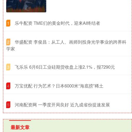
​乐牛配资 TME们的黄金时代，迎来AI终结者
1
​华盛配资 李俊昌：从工人、画师到投身光学事业的跨界科
2
学家
​飞乐乐 6月6日工业硅期货收盘上涨2.1%，报7290元
3
​万宝优配 行为艺术？日本6000米“海底捞”稀土
4
​河南配资网 一季度开局良好 近九成省份提速发展
5
最新文章