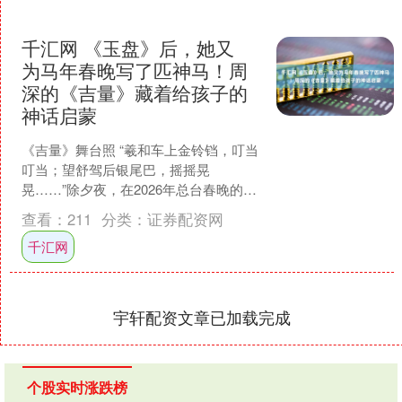
千汇网 《玉盘》后，她又
为马年春晚写了匹神马！周
深的《吉量》藏着给孩子的
神话启蒙
《吉量》舞台照 “羲和车上金铃铛，叮当
叮当；望舒驾后银尾巴，摇摇晃
晃……”除夕夜，在2026年总台春晚的舞
台上，歌手周深携手“贵州村T”表演队一
查看：
211
分类：
证券配资网
群天真烂漫的孩童....
千汇网
宇轩配资文章已加载完成
个股实时涨跌榜