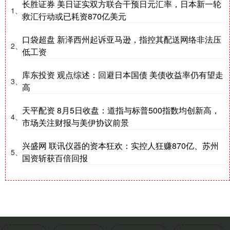
长胜证券 美日证实双方联合干预日元汇率，日本新一轮
1、
救汇行动或已耗资870亿美元
口袋超盘 新泽西州起诉亚马逊，指控其配送网络非法压
2、
低工资
库东投资 观点综述：回避日本国债 美债收益率仍有望走
3、
高
天平配资 8月5日收盘：道指与标普500指数均创新高，
4、
市场关注财报与美伊协议前景
兴盛网 联讯仪器的资本狂欢：实控人狂赚870亿、苏州
5、
国资斩获百倍回报