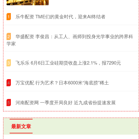
​乐牛配资 TME们的黄金时代，迎来AI终结者
1
​华盛配资 李俊昌：从工人、画师到投身光学事业的跨界科
2
学家
​飞乐乐 6月6日工业硅期货收盘上涨2.1%，报7290元
3
​万宝优配 行为艺术？日本6000米“海底捞”稀土
4
​河南配资网 一季度开局良好 近九成省份提速发展
5
最新文章