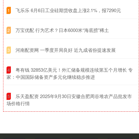
​飞乐乐 6月6日工业硅期货收盘上涨2.1%，报7290元
1
​万宝优配 行为艺术？日本6000米“海底捞”稀土
2
​河南配资网 一季度开局良好 近九成省份提速发展
3
​粤有钱 32853亿美元！外汇储备规模连续第五个月增长 专
4
家：中国国际储备资产多元化继续稳步推进
​乐天盈配资 2025年9月30日安徽合肥周谷堆农产品批发市
5
场价格行情