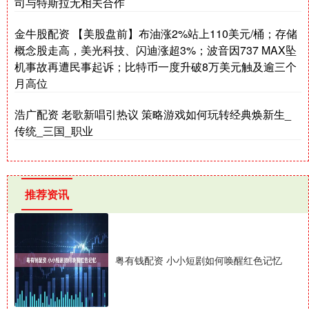
司与特斯拉无相关合作
金牛股配资 【美股盘前】布油涨2%站上110美元/桶；存储
概念股走高，美光科技、闪迪涨超3%；波音因737 MAX坠
机事故再遭民事起诉；比特币一度升破8万美元触及逾三个
月高位
浩广配资 老歌新唱引热议 策略游戏如何玩转经典焕新生_
传统_三国_职业
推荐资讯
粤有钱配资 小小短剧如何唤醒红色记忆