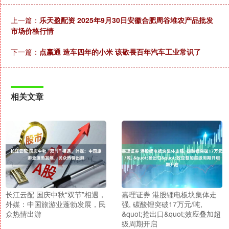
上一篇：
乐天盈配资 2025年9月30日安徽合肥周谷堆农产品批发
市场价格行情
下一篇：
点赢通 造车四年的小米 该敬畏百年汽车工业常识了
相关文章
长江云配 国庆中秋“双节”相遇，
嘉理证券 港股锂电板块集体走
外媒：中国旅游业蓬勃发展，民
强, 碳酸锂突破17万元/吨,
众热情出游
&quot;抢出口&quot;效应叠加超
级周期开启