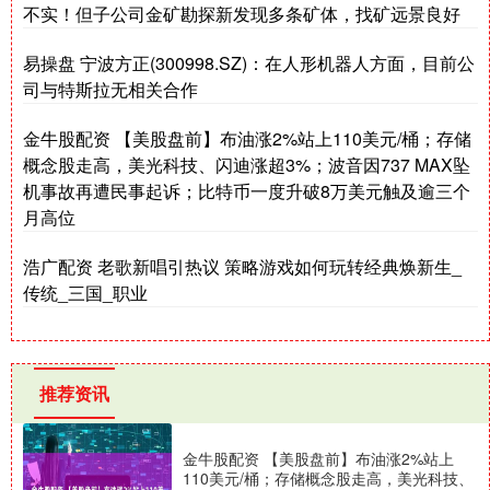
不实！但子公司金矿勘探新发现多条矿体，找矿远景良好
易操盘 宁波方正(300998.SZ)：在人形机器人方面，目前公
司与特斯拉无相关合作
金牛股配资 【美股盘前】布油涨2%站上110美元/桶；存储
概念股走高，美光科技、闪迪涨超3%；波音因737 MAX坠
机事故再遭民事起诉；比特币一度升破8万美元触及逾三个
月高位
浩广配资 老歌新唱引热议 策略游戏如何玩转经典焕新生_
传统_三国_职业
推荐资讯
金牛股配资 【美股盘前】布油涨2%站上
110美元/桶；存储概念股走高，美光科技、