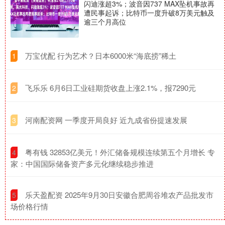
闪迪涨超3%；波音因737 MAX坠机事故再
遭民事起诉；比特币一度升破8万美元触及
逾三个月高位
​万宝优配 行为艺术？日本6000米“海底捞”稀土
1
​飞乐乐 6月6日工业硅期货收盘上涨2.1%，报7290元
2
​河南配资网 一季度开局良好 近九成省份提速发展
3
​粤有钱 32853亿美元！外汇储备规模连续第五个月增长 专
4
家：中国国际储备资产多元化继续稳步推进
​乐天盈配资 2025年9月30日安徽合肥周谷堆农产品批发市
5
场价格行情