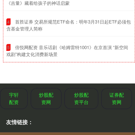
《吉量》藏着给孩子的神话启蒙
​首胜证券 交易所规范ETF命名：明年3月31日起ETF必须包
4
含基金管理人简称
​倍悦网配资 音乐话剧《哈姆雷特1001》在京首演 “新空间
5
戏剧”构建文化消费新场景
宇轩
炒股配
炒股配
证券配
配资
资网
资平台
资网
友情链接：