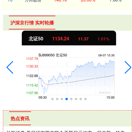
沪深京行情 实时轮播
北证50
1134.24
11.37
1.01%
热点资讯