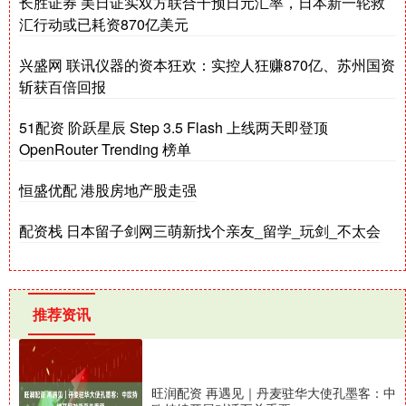
长胜证券 美日证实双方联合干预日元汇率，日本新一轮救
汇行动或已耗资870亿美元
兴盛网 联讯仪器的资本狂欢：实控人狂赚870亿、苏州国资
斩获百倍回报
51配资 阶跃星辰 Step 3.5 Flash 上线两天即登顶
OpenRouter Trending 榜单
恒盛优配 港股房地产股走强
配资栈 日本留子剑网三萌新找个亲友_留学_玩剑_不太会
推荐资讯
旺润配资 再遇见｜丹麦驻华大使孔墨客：中