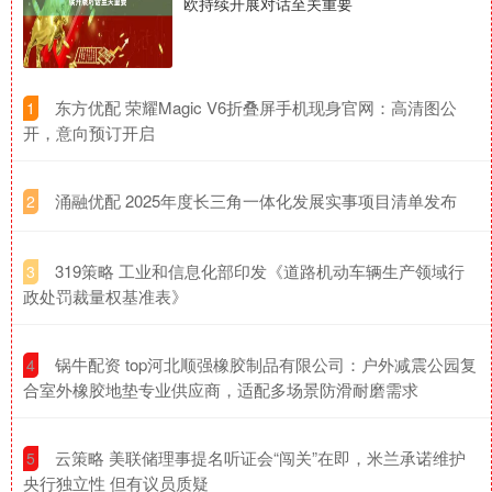
欧持续开展对话至关重要
​东方优配 荣耀Magic V6折叠屏手机现身官网：高清图公
1
开，意向预订开启
​涌融优配 2025年度长三角一体化发展实事项目清单发布
2
​319策略 工业和信息化部印发《道路机动车辆生产领域行
3
政处罚裁量权基准表》
​锅牛配资 top河北顺强橡胶制品有限公司：户外减震公园复
4
合室外橡胶地垫专业供应商，适配多场景防滑耐磨需求
​云策略 美联储理事提名听证会“闯关”在即，米兰承诺维护
5
央行独立性 但有议员质疑