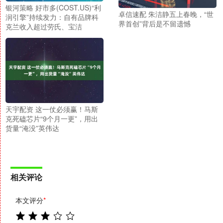
银河策略 好市多(COST.US)“利
卓信速配 朱洁静五上春晚，“世
润引擎”持续发力：自有品牌科
界首创”背后是不留遗憾
克兰收入超过劳氏、宝洁
天宇配资 这一仗必须赢！马斯
克死磕芯片“9个月一更”，用出
货量“淹没”英伟达
相关评论
本文评分
*