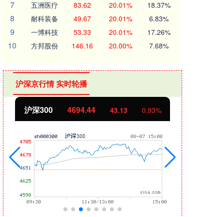
7
五洲医疗
83.62
20.01%
18.37%
8
耐科装备
49.67
20.01%
6.83%
9
一博科技
53.33
20.01%
17.26%
10
方邦股份
146.16
20.00%
7.68%
沪深京行情 实时轮播
沪深300
4694.44
北证
43.13
0.93%