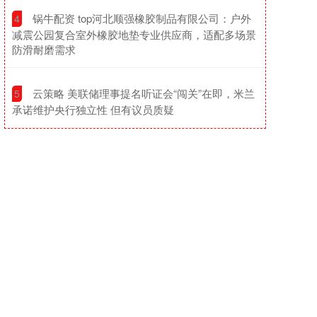
​锅牛配资 top河北顺强橡胶制品有限公司：户外
4
减震公园复合室外橡胶地垫专业供应商，适配多场景
防滑耐磨需求
​云策略 美联储理事提名听证会“闯关”在即，米兰
5
承诺维护央行独立性 但有议员质疑