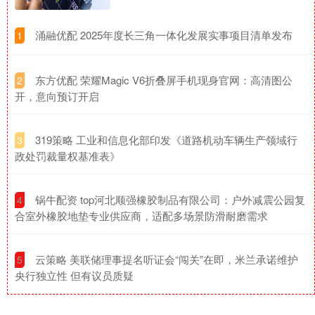
​涌融优配 2025年度长三角一体化发展实事项目清单发布
1
​东方优配 荣耀Magic V6折叠屏手机现身官网：高清图公
2
开，意向预订开启
​319策略 工业和信息化部印发《道路机动车辆生产领域行
3
政处罚裁量权基准表》
​锅牛配资 top河北顺强橡胶制品有限公司：户外减震公园复
4
合室外橡胶地垫专业供应商，适配多场景防滑耐磨需求
​云策略 美联储理事提名听证会“闯关”在即，米兰承诺维护
5
央行独立性 但有议员质疑